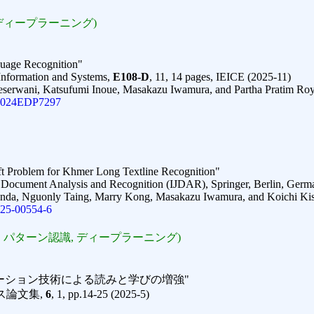
ディープラーニング)
guage Recognition"
Information and Systems,
E108-D
, 11, 14 pages, IEICE (2025-11)
eserwani, Katsufumi Inoue, Masakazu Iwamura, and Partha Pratim Ro
f.2024EDP7297
ift Problem for Khmer Long Textline Recognition"
on Document Analysis and Recognition (IJDAR), Springer, Berlin, Germ
enda, Nguonly Taing, Marry Kong, Masakazu Iwamura, and Koichi Ki
025-00554-6
 パターン認識, ディープラーニング)
ーション技術による読みと学びの増強"
ス論文集,
6
, 1, pp.14-25 (2025-5)