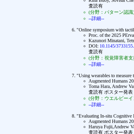
Rina Buoy, Sovisal Ch
査読有
(分野：パターン認識
--詳細--
"Online symposium with tactile
Proc. of the 2025 PErv
Kazunori Minatani, Te
DOI:
10.1145/3733155
査読有
(分野：視覚障害者支
--詳細--
"Using wearables to measure t
Augmented Humans 2025
Toma Hara, Andrew Var
査読有 ポスター発表
(分野：ウエルビーイン
--詳細--
"Evaluating In-situ Cognitive
Augmented Humans 2025
Haruya Fujii,Andrew Va
査読有 ポスター発表