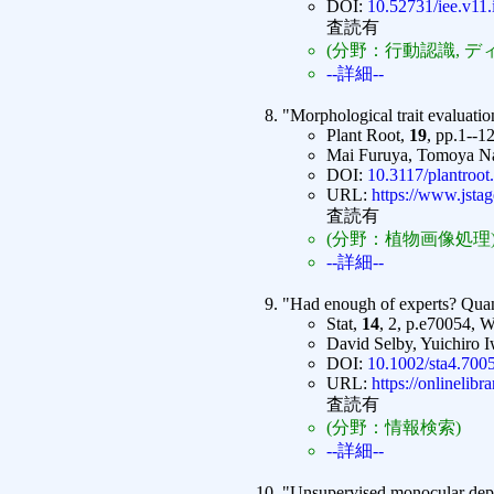
DOI:
10.52731/iee.v11.
査読有
(分野：行動認識, デ
--詳細--
"Morphological trait evaluatio
Plant Root,
19
, pp.1--1
Mai Furuya, Tomoya Na
DOI:
10.3117/plantroot
URL:
https://www.jstage
査読有
(分野：植物画像処理
--詳細--
"Had enough of experts? Quant
Stat,
14
, 2, p.e70054, W
David Selby, Yuichiro 
DOI:
10.1002/sta4.700
URL:
https://onlinelib
査読有
(分野：情報検索)
--詳細--
"Unsupervised monocular depth