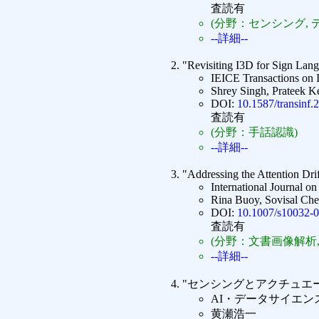
査読有
(分野：センシング, 
--詳細--
"Revisiting I3D for Sign Lan
IEICE Transactions on 
Shrey Singh, Prateek K
DOI:
10.1587/transin
査読有
(分野：手話認識)
--詳細--
"Addressing the Attention Dr
International Journal 
Rina Buoy, Sovisal Ch
DOI:
10.1007/s10032-
査読有
(分野：文書画像解析,
--詳細--
"センシングとアクチュエ
AI・データサイエン
黄瀬浩一