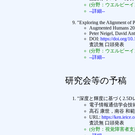
(分野：ウエルビーイン
--詳細--
"Exploring the Alignment of
Augmented Humans 202
Peter Neigel, David An
DOI:
https://doi.org/1
査読無 口頭発表
(分野：ウエルビーイン
--詳細--
研究会等の予稿
"深度と輝度に基づく2.5
電子情報通信学会技
高石 康世，南谷 和
URL:
https://ken.ieice
査読無 口頭発表
(分野：視覚障害者支援