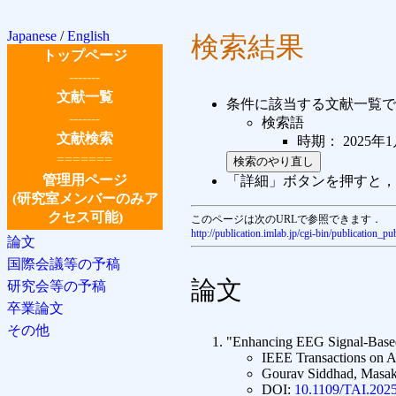
Japanese
/
English
検索結果
トップページ
-------
文献一覧
条件に該当する文献一覧で
-------
検索語
文献検索
時期： 2025年1月
=======
管理用ページ
「詳細」ボタンを押すと，
(研究室メンバーのみア
クセス可能)
このページは次のURLで参照できます．
http://publication.imlab.jp/cgi-bin/publicatio
論文
国際会議等の予稿
論文
研究会等の予稿
卒業論文
その他
"Enhancing EEG Signal-Based
IEEE Transactions on Ar
Gourav Siddhad, Masak
DOI:
10.1109/TAI.202