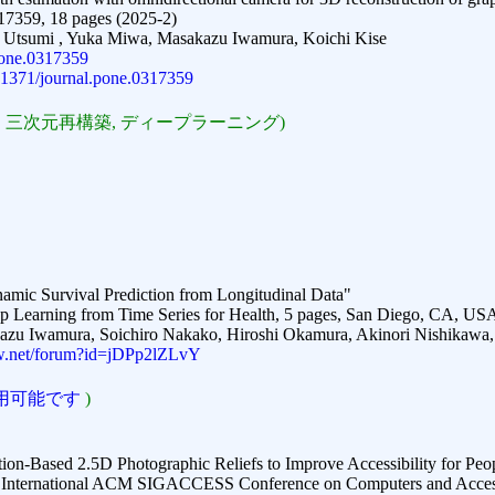
317359, 18 pages (2025-2)
 Utsumi , Yuka Miwa, Masakazu Iwamura, Koichi Kise
pone.0317359
0.1371/journal.pone.0317359
 三次元再構築, ディープラーニング)
稿
mic Survival Prediction from Longitudinal Data"
Learning from Time Series for Health, 5 pages, San Diego, CA, US
u Iwamura, Soichiro Nakako, Hiroshi Okamura, Akinori Nishikawa,
iew.net/forum?id=jDPp2lZLvY
用可能です
)
ion-Based 2.5D Photographic Reliefs to Improve Accessibility for Peo
th International ACM SIGACCESS Conference on Computers and Acces