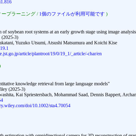
i1.816
ィープラーニング /
1個のファイルが利用可能です
)
n of soybean root systems at an early growth stage using image analysi
2 (2025-3)
katani, Yuzuko Utsumi, Atsushi Matsumura and Koichi Kise
.19.1
.jst.go.jp/article/plantroot/19/0/19_1/_article/-char/en
)
itative knowledge retrieval from large language models"
iley (2025-3)
Iwashita, Kai Spriestersbach, Mohammad Saad, Dennis Bappert, Archan
54
rary.wiley.com/doi/10.1002/sta4.70054
 estimation with omnidirectional camera for 3D reconstruction of grape