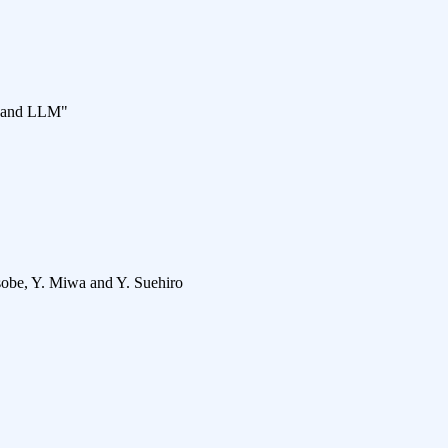
g and LLM"
sobe, Y. Miwa and Y. Suehiro