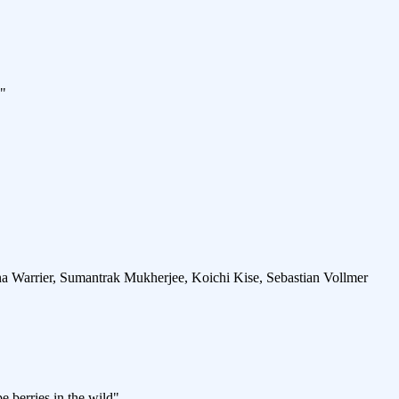
s"
a Warrier, Sumantrak Mukherjee, Koichi Kise, Sebastian Vollmer
 berries in the wild"