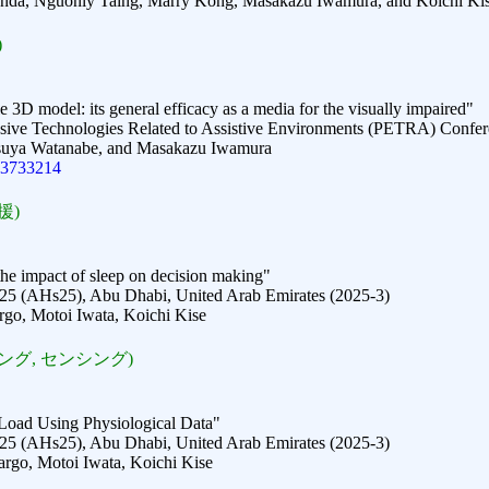
enda, Nguonly Taing, Marry Kong, Masakazu Iwamura, and Koichi Ki
)
 3D model: its general efficacy as a media for the visually impaired"
asive Technologies Related to Assistive Environments (PETRA) Confer
tsuya Watanabe, and Masakazu Iwamura
.3733214
援)
he impact of sleep on decision making"
 (AHs25), Abu Dhabi, United Arab Emirates (2025-3)
go, Motoi Iwata, Koichi Kise
グ, センシング)
 Load Using Physiological Data"
 (AHs25), Abu Dhabi, United Arab Emirates (2025-3)
rgo, Motoi Iwata, Koichi Kise