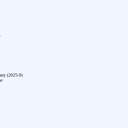
y
any (2025-9)
se