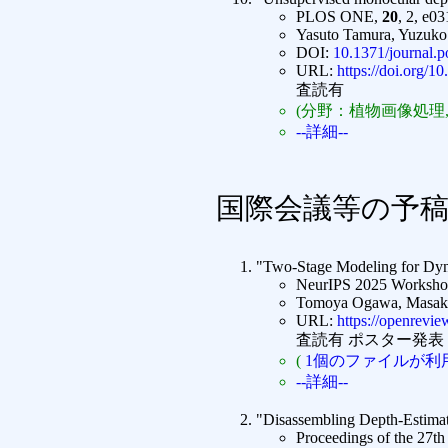
PLOS ONE,
20
, 2, e0
Yasuto Tamura, Yuzuko
DOI:
10.1371/journal.
URL:
https://doi.org/1
査読有
(分野：植物画像処理,
--詳細--
国際会議等の予
"Two-Stage Modeling for Dyna
NeurIPS 2025 Workshop 
Tomoya Ogawa, Masakaz
URL:
https://openrev
査読有 ポスター発表
(
1個のファイルが利
--詳細--
"Disassembling Depth-Estimat
Proceedings of the 27