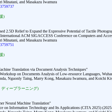
ri Minatani, and Masakazu Iwamura
.3759737
援)
d 2.5D Relief to Expand the Expressive Potential of Tactile Photogra
th International ACM SIGACCESS Conference on Computers and Acces
ri Minatani, and Masakazu Iwamura
.3759751
援)
chine Translation via Document Analysis Techniques"
Workshop on Documents Analysis of Low-resource Languages, Wuhan
enda, Nguonly Taing, Marry Kong, Masakazu Iwamura, and Koichi Ki
, ディープラーニング)
mer Neural Machine Translation"
nce on Information Technology and Its Applications (CITA 2025) (2025