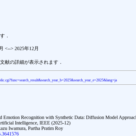
す．
 <--> 2025年12月
文献の詳細が表示されます．
n_public.cgi?func=search_result&search_year_b=2025&search_year_e=2025&lang=ja
 Emotion Recognition with Synthetic Data: Diffusion Model Approac
tificial Intelligence, IEEE (2025-12)
azu Iwamura, Partha Pratim Roy
5.3641576