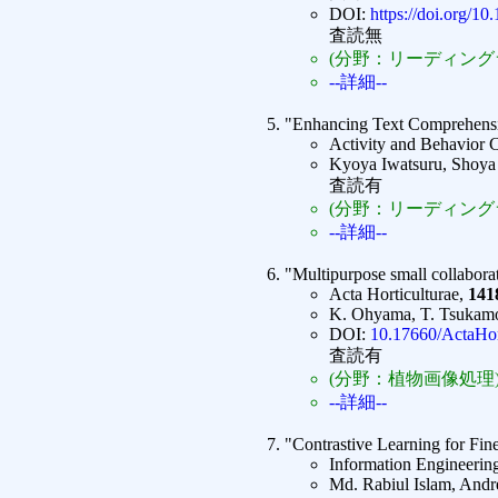
DOI:
https://doi.org/10
査読無
(分野：リーディングラ
--詳細--
"Enhancing Text Comprehensi
Activity and Behavior 
Kyoya Iwatsuru, Shoya
査読有
(分野：リーディング
--詳細--
"Multipurpose small collaborat
Acta Horticulturae,
141
K. Ohyama, T. Tsukamot
DOI:
10.17660/ActaHor
査読有
(分野：植物画像処理
--詳細--
"Contrastive Learning for Fi
Information Engineerin
Md. Rabiul Islam, And