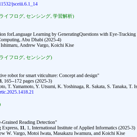
.11532/jsceiii.6.1_14
イフログ, センシング, 学習解析)
on forLanguage Learning by GeneratingQuestions with Eye-Trackin
Computing, Abu Dhabi (2025-4)
 Ishimaru, Andrew Vargo, Koichi Kise
ライフログ, センシング)
ive robot for smart viticulture: Concept and design"
8
, 165--172 pages (2025-3)
o, T. Yamamoto, Y. Utsumi, K. Yoshinaga, R. Sakata, S. Tanaka, T. I
tic.2025.1418.21
)
ne-Grained Reading Detection"
g Express,
11
, 1, International Institute of Applied Informatics (2025-3)
rew W. Vargo, Motoi Iwata, Masakazu Iwamura, and Koichi Kise