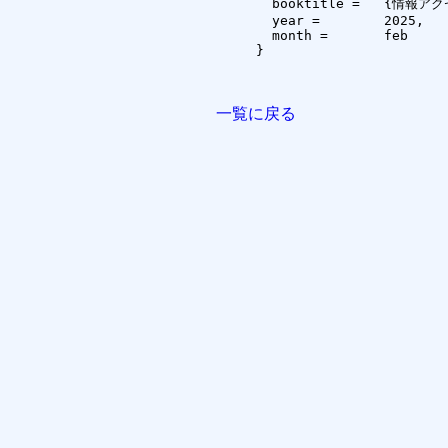
  booktitle =	{情報アクセシビリティをめぐる諸問題に関する研究集会},

  year =	2025,

  month =	feb

}

一覧に戻る