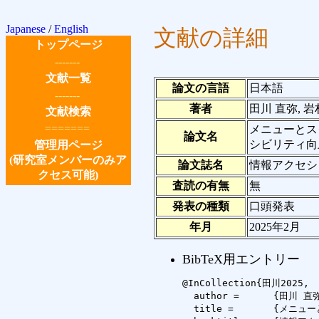
Japanese
/
English
文献の詳細
トップページ
-------
文献一覧
論文の言語
日本語
-------
著者
田川 直弥, 岩
文献検索
=======
メニューとス
論文名
シビリティ向
管理用ページ
(研究室メンバーのみア
論文誌名
情報アクセシ
クセス可能)
査読の有無
無
発表の種類
口頭発表
年月
2025年2月
BibTeX用エントリー
@InCollection{田川2025,

  author =	{田川 直弥 and 岩村 雅一 and 南谷 和範 and 黄瀬 浩一},

  title =	{メニューとスクロールする文字列の読み上げによる視覚障害者の3Dプリンタのアクセシビリティ向上},
