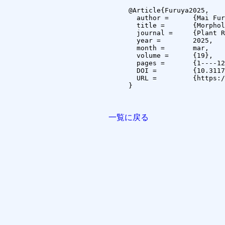
@Article{Furuya2025,

  author =	{Mai Furuya and Tomoya Nakatani and Yuzuko Utsumi and Atsushi Matsumura and Koichi Kise},

  title =	{Morphological trait evaluation of soybean root systems at an early growth stage using image analysis},

  journal =	{Plant Root},

  year =	2025,

  month =	mar,

  volume =	{19},

  pages =	{1----12},

  DOI =		{10.3117/plantroot.19.1},

  URL =		{https://www.jstage.jst.go.jp/article/plantroot/19/0/19_1/_article/-char/en}

}

一覧に戻る