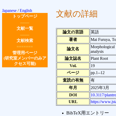
Japanese
/
English
文献の詳細
トップページ
-------
文献一覧
論文の言語
英語
-------
著者
Mai Furuya, To
文献検索
=======
Morphological t
論文名
analysis
管理用ページ
(研究室メンバーのみア
論文誌名
Plant Root
クセス可能)
Vol.
19
ページ
pp.1--12
査読の有無
有
年月
2025年3月
DOI
10.3117/plantro
URL
https://www.jsta
BibTeX用エントリー