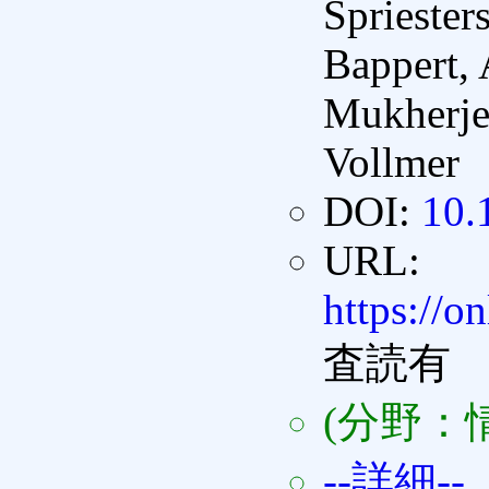
Sprieste
Bappert, 
Mukherjee
Vollmer
DOI:
10.
URL:
https://o
査読有
(分野：
--詳細--