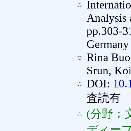
Internati
Analysis
pp.303-31
Germany 
Rina Buo
Srun, Koi
DOI:
10.
査読有
(分野：
ディープ