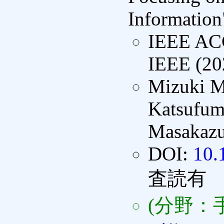
Information
IEEE A
IEEE (20
Mizuki M
Katsufumi
Masakazu
DOI:
10.
査読有
(分野：