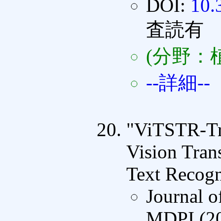
DOI:
10.
査読有
(分野：
--詳細--
"ViTSTR-Tra
Vision Tran
Text Recogn
Journal o
MDPI (2