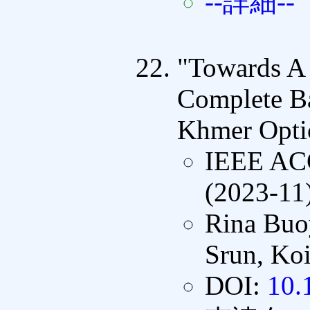
--詳細--
"Towards A
Complete Ba
Khmer Optic
IEEE A
(2023-11
Rina Buo
Srun, Koi
DOI:
10.