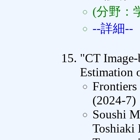
(分野：
--詳細--
"CT Image-b
Estimation 
Frontiers
(2024-7)
Soushi M
Toshiaki