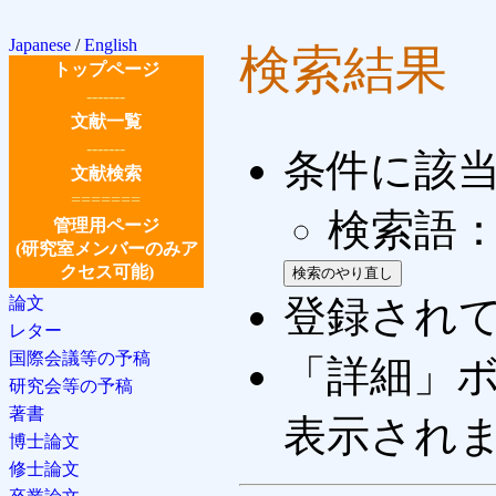
Japanese
/
English
検索結果
トップページ
-------
文献一覧
-------
条件に該
文献検索
=======
検索語：
管理用ページ
(研究室メンバーのみア
クセス可能)
登録され
論文
レター
国際会議等の予稿
「詳細」
研究会等の予稿
著書
表示され
博士論文
修士論文