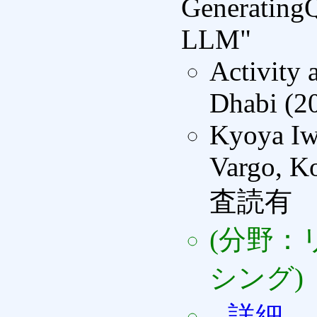
GeneratingQ
LLM"
Activity
Dhabi (2
Kyoya Iw
Vargo, Ko
査読有
(分野：
シング)
--詳細--