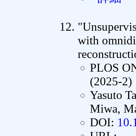
"Unsupervis
with omnidi
reconstructi
PLOS O
(2025-2)
Yasuto T
Miwa, Ma
DOI:
10.
URL: