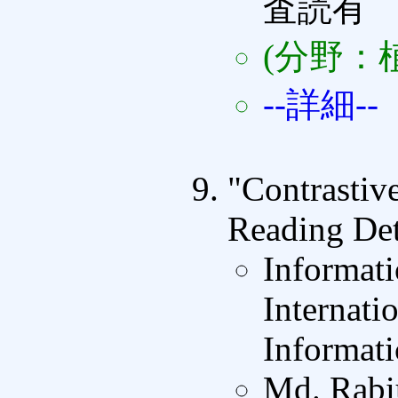
査読有
(分野：
--詳細--
"Contrastiv
Reading Det
Informat
Internati
Informati
Md. Rabi