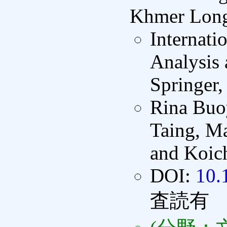
Khmer Long 
Internati
Analysis
Springer,
Rina Buo
Taing, M
and Koic
DOI:
10.
査読有