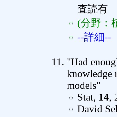
査読有
(分野：
--詳細--
"Had enough
knowledge r
models"
Stat,
14
,
David Sel