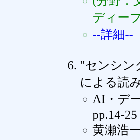
(分野：
ディープ
--詳細--
"センシ
による読み
AI・デ
pp.14-25
黄瀬浩