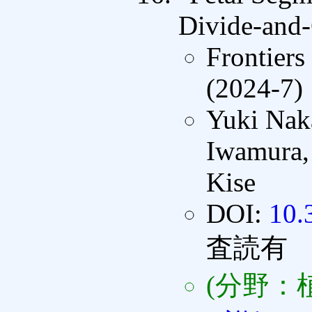
Divide-and-
Frontiers
(2024-7)
Yuki Nak
Iwamura,
Kise
DOI:
10.
査読有
(分野：