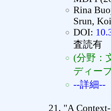
Rina Buo
Srun, Koi
DOI:
10.
査読有
(分野：
ディープ
--詳細--
"A Context