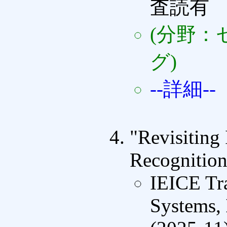
査読有
(分野：
グ)
--詳細--
"Revisiting
Recognition
IEICE Tra
Systems,