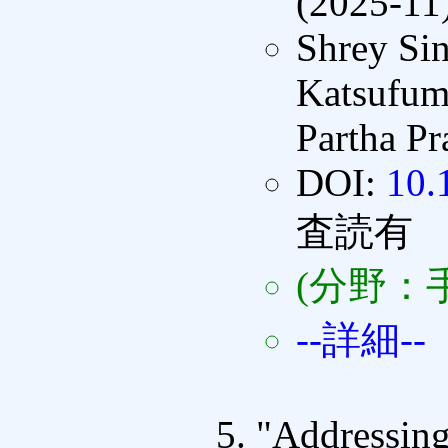
(2025-11
Shrey Sin
Katsufum
Partha P
DOI:
10.
査読有
(分野：
--詳細--
"Addressing