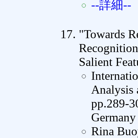
--詳細--
"Towards R
Recognitio
Salient Feat
Internati
Analysis
pp.289-30
Germany 
Rina Buo