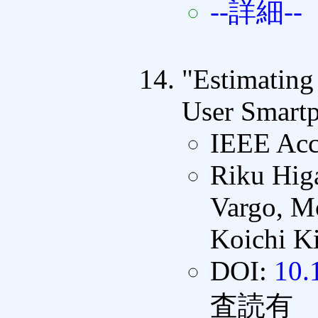
--詳細--
"Estimatin
User Smart
IEEE Acc
Riku Hig
Vargo, Mo
Koichi K
DOI:
10.
査読有