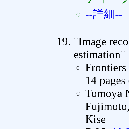
--詳細--
"Image reco
estimation"
Frontiers
14 pages
Tomoya N
Fujimoto
Kise