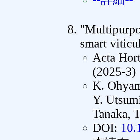
"Multipurpos
smart viticu
Acta Hort
(2025-3)
K. Ohyam
Y. Utsumi
Tanaka, T
DOI:
10.