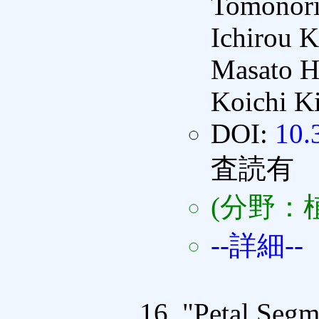
Tomonori
Ichirou 
Masato H
Koichi K
DOI:
10.
査読有
(分野：
--詳細--
"Petal Segm