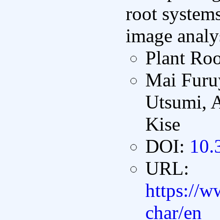
root systems
image analy
Plant Ro
Mai Furu
Utsumi, 
Kise
DOI:
10.
URL:
https://ww
char/en