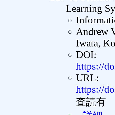
Learning Sy
Informati
Andrew V
Iwata, Ko
DOI:
https://d
URL:
https://d
査読有