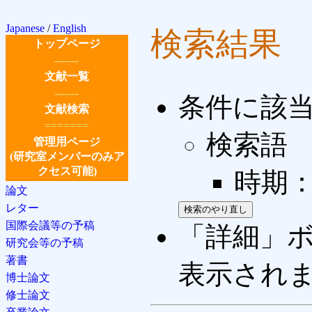
Japanese
/
English
検索結果
トップページ
-------
文献一覧
-------
条件に該
文献検索
=======
検索語
管理用ページ
(研究室メンバーのみア
クセス可能)
時期： 
論文
レター
国際会議等の予稿
「詳細」
研究会等の予稿
著書
表示され
博士論文
修士論文