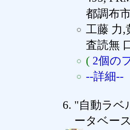
都調布市 (
工藤 力,
査読無 
(
2個の
--詳細--
"自動ラベ
ータベース