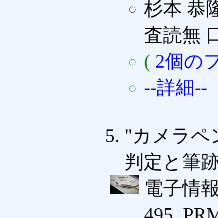
杉本 恭隆
査読無 
(
2個の
--詳細--
"カメラペ
判定と筆跡
電子情報
495, PR