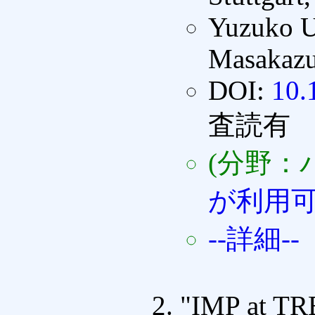
Yuzuko U
Masakazu
DOI:
10.
査読有
(分野：
が利用
--詳細--
"IMP at T