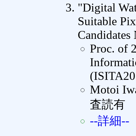
"Digital Wa
Suitable Pi
Candidates 
Proc. of 
Informati
(ISITA20
Motoi Iw
査読有
--詳細--