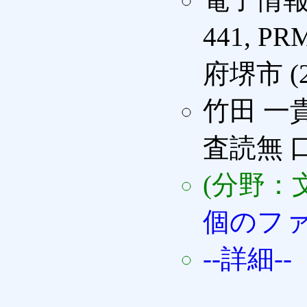
441, PR
府堺市 (2
竹田 一貴
査読無 
(分野：
個のフ
--詳細--