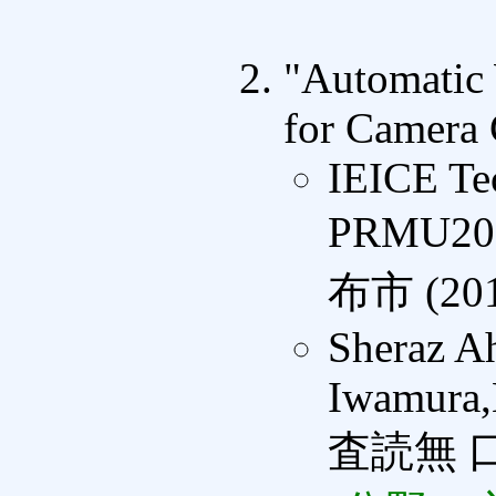
"Automatic
for Camera
IEICE Te
PRMU201
布市 (201
Sheraz A
Iwamura,
査読無 