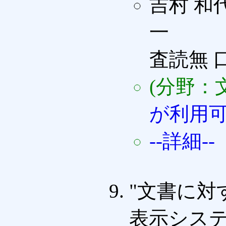
吉村 和代,
一
査読無 
(分野：
が利用
--詳細--
"文書に対
表示システ