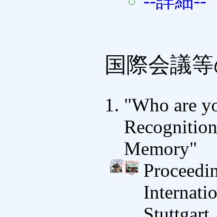
--詳細--
国際会議等
"Who are y
Recognitio
Memory"
Proceedi
Internati
Stuttgart