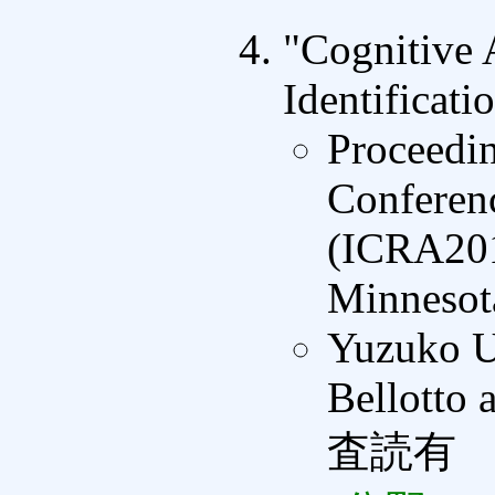
"Cognitive 
Identificati
Proceedin
Conferen
(ICRA201
Minnesot
Yuzuko U
Bellotto 
査読有