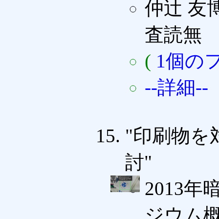
仲辻 友博
査読無
(
1個の
--詳細--
"印刷物を
討"
2013
ジウム概要集