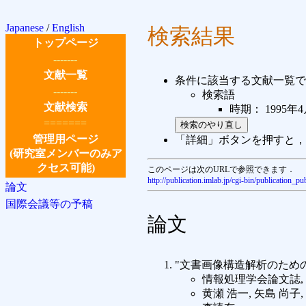
Japanese
/
English
検索結果
トップページ
-------
文献一覧
条件に該当する文献一覧で
-------
検索語
文献検索
時期： 1995年4月
=======
管理用ページ
「詳細」ボタンを押すと，
(研究室メンバーのみア
クセス可能)
このページは次のURLで参照できます．
http://publication.imlab.jp/cgi-bin/publicat
論文
国際会議等の予稿
論文
"文書画像構造解析のため
情報処理学会論文誌,
黄瀬 浩一, 矢島 尚子,