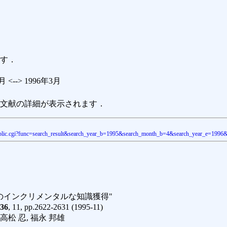
す．
 <--> 1996年3月
文献の詳細が表示されます．
ion_public.cgi?func=search_result&search_year_b=1995&search_month_b=4&search_year_e=19
のインクリメンタルな知識獲得"
36
, 11, pp.2622-2631 (1995-11)
 高松 忍, 福永 邦雄