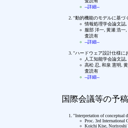
査読有
--詳細--
"動的機能のモデルに基づ
情報処理学会論文誌,
服部 洋一, 黄瀬 浩一,
査読有
--詳細--
"ハードウェア設計仕様に
人工知能学会論文誌,
高松 忍, 和泉 憲明, 
査読有
--詳細--
国際会議等の予
"Interpretation of conceptual 
Proc. 3rd Internationa
Koichi Kise, Noriyosh