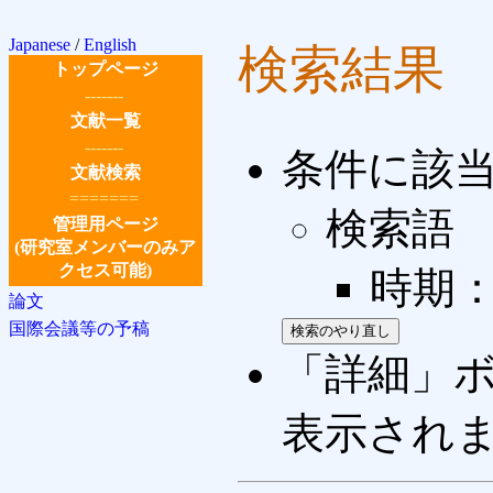
Japanese
/
English
検索結果
トップページ
-------
文献一覧
-------
条件に該
文献検索
=======
検索語
管理用ページ
(研究室メンバーのみア
クセス可能)
時期： 
論文
国際会議等の予稿
「詳細」
表示され