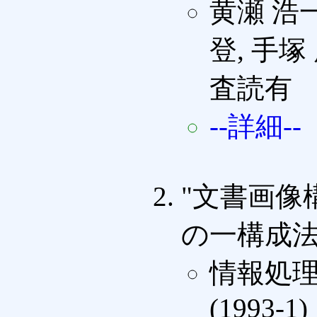
黄瀬 浩一
登, 手塚
査読有
--詳細--
"文書画像
の一構成法
情報処理
(1993-1)