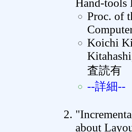
Hand-tools 
Proc. of 
Computer
Koichi Ki
Kitahash
査読有
--詳細--
"Incrementa
about Layou