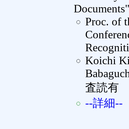
Documents
Proc. of 
Conferen
Recognit
Koichi K
Babaguch
査読有
--詳細--