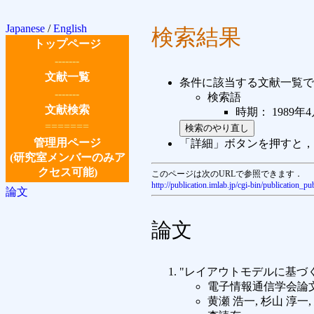
Japanese
/
English
検索結果
トップページ
-------
文献一覧
条件に該当する文献一覧で
-------
検索語
文献検索
時期： 1989年4月
=======
管理用ページ
「詳細」ボタンを押すと，
(研究室メンバーのみア
クセス可能)
このページは次のURLで参照できます．
http://publication.imlab.jp/cgi-bin/publicat
論文
論文
"レイアウトモデルに基づ
電子情報通信学会論
黄瀬 浩一, 杉山 淳一,