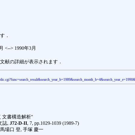
す．
 <--> 1990年3月
文献の詳細が表示されます．
ion_public.cgi?func=search_result&search_year_b=1989&search_month_b=4&search_year_e=19
く文書構造解析"
文誌,
J72-D-II
, 7, pp.1029-1039 (1989-7)
 馬場口 登, 手塚 慶一