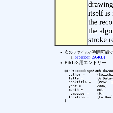
drawing
itself i
the rec
the algo
stroke r
次のファイルが利用可能で
paper.pdf (295KB)
BibTeX用エントリー
@InProceedings{Uchida200
  author =	{Seiichi Uchida and Kazuhiro Tanaka and Masakazu Iwamura and Shinichiro Omachi and Koichi Kise},

  title =	{A Data-Embedding Pen},

  booktitle =	{Proc. 10th International Workshop on Frontiers in Handwriting Recognition (IWFHR2006)},

  year =	2006,

  month =	oct,

  numpages =	{6},

  location =	{La Baule, France}

}
