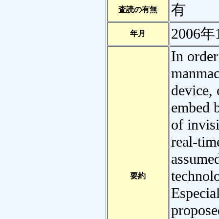
有
査読の有無
2006年
年月
In order
manmach
device,
embed b
of invis
real-tim
assumed
technol
要約
Especial
proposed