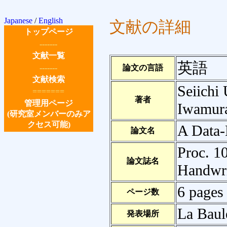
Japanese
/
English
文献の詳細
トップページ
-------
文献一覧
英語
-------
論文の言語
文献検索
Seiichi
=======
著者
管理用ページ
Iwamura
(研究室メンバーのみア
クセス可能)
A Data
論文名
Proc. 10
論文誌名
Handwri
6 pages
ページ数
La Baul
発表場所