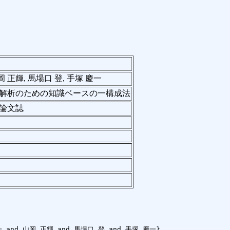
岡 正輝, 馬場口 登, 手塚 慶一
解析のための知識ベースの一構成法
論文誌