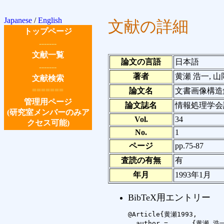
Japanese
/
English
文献の詳細
トップページ
-------
文献一覧
論文の言語
日本語
-------
著者
黄瀬 浩一, 山
文献検索
=======
論文名
文書画像構造
管理用ページ
論文誌名
情報処理学会
(研究室メンバーのみア
Vol.
34
クセス可能)
No.
1
ページ
pp.75-87
査読の有無
有
年月
1993年1月
BibTeX用エントリー
@Article{黄瀬1993,

  author =	{黄瀬 浩一 and 山岡 正輝 and 馬場口 登 and 手塚 慶一},
