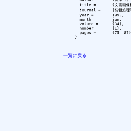
  title =	{文書画像構造解析のための知識ベースの一構成法},

  journal =	{情報処理学会論文誌},

  year =	1993,

  month =	jan,

  volume =	{34},

  number =	{1},

  pages =	{75--87}

}

一覧に戻る