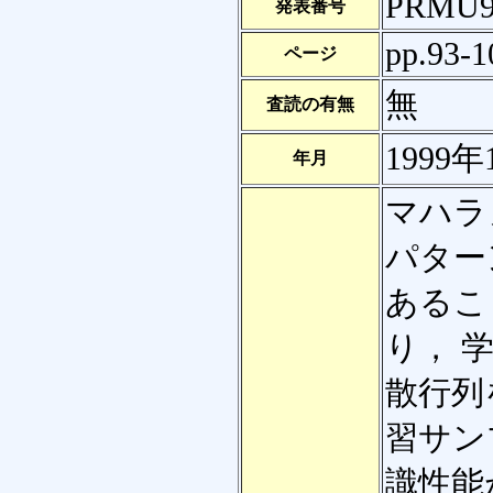
PRMU9
発表番号
pp.93-1
ページ
無
査読の有無
1999年
年月
マハラ
パター
あるこ
り， 
散行列
習サン
識性能