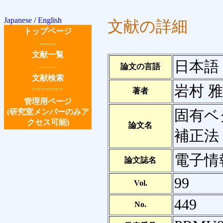
Japanese
/
English
文献の詳細
トップページ
-------
文献一覧
日本語
-------
論文の言語
文献検索
岩村 雅
=======
著者
管理用ページ
固有ベ
(研究室メンバーのみア
クセス可能)
論文名
補正法
電子情
論文誌名
99
Vol.
449
No.