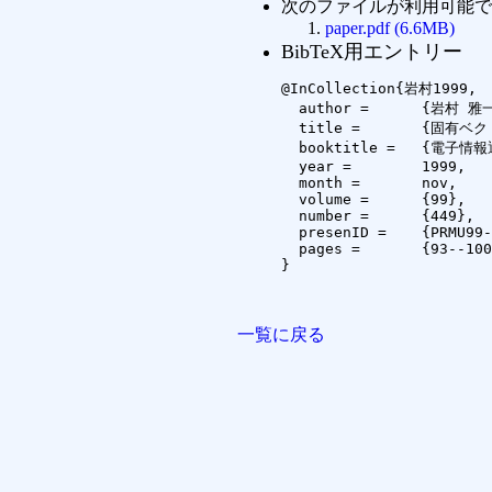
次のファイルが利用可能で
paper.pdf (6.6MB)
BibTeX用エントリー
@InCollection{岩村1999,

  author =	{岩村 雅一 and 大町 真一郎 and 阿曽 弘具},

  title =	{固有ベクトルのずれの影響を軽減する固有値補正法},

  booktitle =	{電子情報通信学会技術研究報告},

  year =	1999,

  month =	nov,

  volume =	{99},

  number =	{449},

  presenID =	{PRMU99-146},

  pages =	{93--100}

}

一覧に戻る