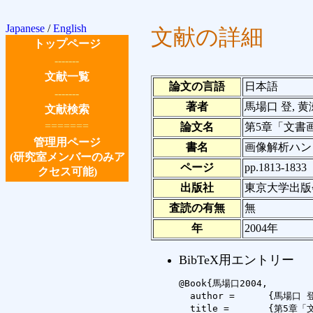
Japanese
/
English
文献の詳細
トップページ
-------
文献一覧
論文の言語
日本語
-------
著者
馬場口 登, 黄
文献検索
=======
論文名
第5章「文書
管理用ページ
書名
画像解析ハン
(研究室メンバーのみア
ページ
pp.1813-1833
クセス可能)
出版社
東京大学出版
査読の有無
無
年
2004年
BibTeX用エントリー
@Book{馬場口2004,

  author =	{馬場口 登 and 黄瀬 浩一 and 山岡 正輝},

  title =	{第5章「文書画像解析」},
