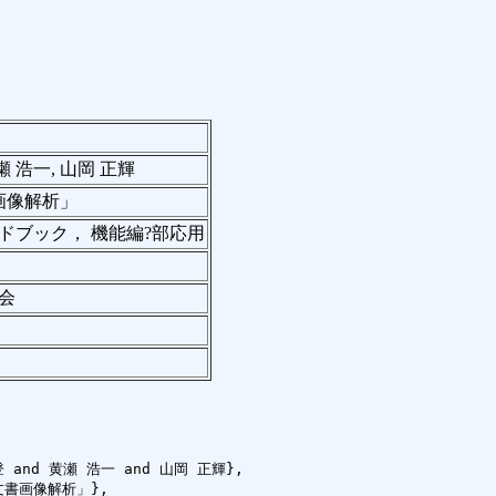
瀬 浩一, 山岡 正輝
画像解析」
ドブック， 機能編?部応用
会