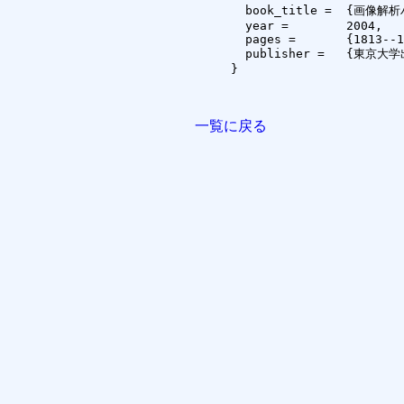
  book_title =	{画像解析ハンドブック， 機能編?部応用},

  year =	2004,

  pages =	{1813--1833},

  publisher =	{東京大学出版会}

}

一覧に戻る