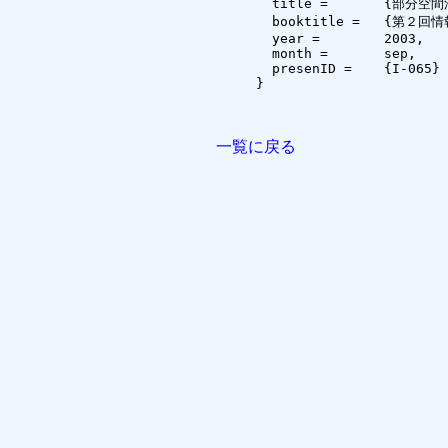
  title =	{部分空間法における原点の位置の影響},

  booktitle =	{第２回情報科学技術フォーラム(FIT2003)},

  year =	2003,

  month =	sep,

  presenID =	{I-065}

}

一覧に戻る