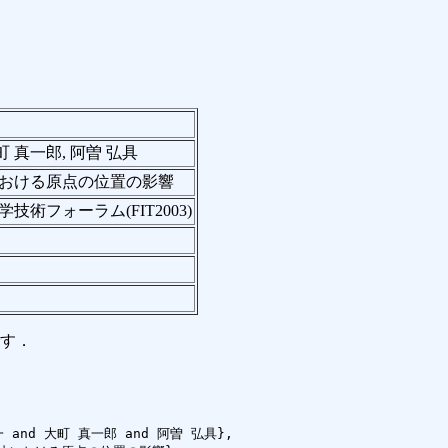
町 真一郎, 阿曽 弘具
おける原点の位置の影響
技術フォーラム(FIT2003)
す．