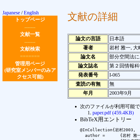
Japanese
/
English
文献の詳細
トップページ
-------
文献一覧
論文の言語
日本語
-------
著者
岩村 雅一, 大
文献検索
=======
論文名
部分空間法に
管理用ページ
論文誌名
第２回情報科学
(研究室メンバーのみア
発表番号
I-065
クセス可能)
査読の有無
無
年月
2003年9月
次のファイルが利用可能で
paper.pdf (459.4KB)
BibTeX用エントリー
@InCollection{岩村2003,

  author =	{岩村 雅一 and 大町 真一郎 and 阿曽 弘具},
