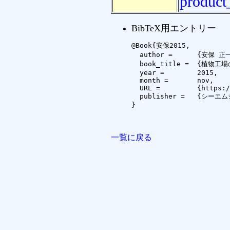
product
BibTeX用エントリー
@Book{安保2015,

  author =	{安保 正一 and 福田 弘和 and 和田 光生 and 西浦 芳史 and 古川 一 and 小倉 東一 and 福田 直也 and 東 孝信 and 秋間 和広 and 明神 千穂 and 西野 慎一 and 亀岡 孝治 and 伊能 利郎 and 大原 均 and 中村 謙治 and 西田 良和 and 横山 良平 and 青木 考 and 羽藤 堅治 and 杉村 延広 and 岩村 幸治 and 菅野 正嗣 and 内海 ゆづ子 and 木村 一貫 and 守行 正悟 and 吉田 篤正 and 木下 進一 and 兼子まや and 奥田 邦晴 and 片岡 正教 and 岡原 聡 and 宮垣 慶子 and 丸尾 達 and 浦出 俊和 and 林 意雀 and 王 達},

  book_title =	{植物工場の生産性向上,コスト削減技術とビジネス構築-今,注目されている植物工場とは,その全容-},

  year =	2015,

  month =	nov,

  URL =		{https://www.cmcbooks.co.jp/products/detail.php?product_id=7607},

  publisher =	{シーエムシー出版}

}

一覧に戻る