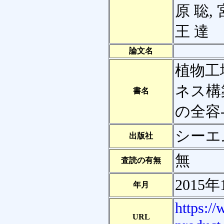
原 聡,
王 達
論文名
植物工
ネス構
書名
の全容
シーエ
出版社
無
査読の有無
2015年
年月
https:/
URL