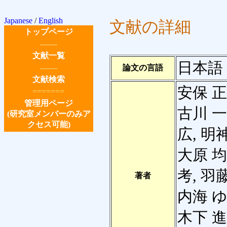
Japanese
/
English
文献の詳細
トップページ
-------
文献一覧
日本語
-------
論文の言語
文献検索
安保 正
=======
管理用ページ
古川 一
(研究室メンバーのみア
クセス可能)
広, 明
大原 均
考, 羽
著者
内海 ゆ
木下 進