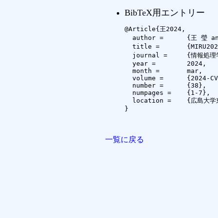
BibTeX用エントリー
@Article{王2024,

  author =	{王 瑩 and 手島 知昭 and 橋本 敦史 and 早志 英朗 and 柳川 由紀子 and 山口 光太 and 横田 達也 and 内海 ゆづ子},

  title =	{MIRU2023ダイバーシティに関わるアンケート調査報告},

  journal =	{情報処理学会研究報告コンピュータビジョンとイメージメディア（CVIM）},

  year =	2024,

  month =	mar,

  volume =	{2024-CVIM-237},

  number =	{38},

  numpages =	{1-7},

  location =	{広島大学東広島キャンパス}

}

一覧に戻る