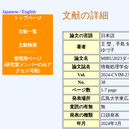
Japanese
/
English
文献の詳細
トップページ
-------
文献一覧
論文の言語
日本語
-------
王 瑩，手島
文献検索
著者
ゆづ子
=======
論文名
MIRU20
管理用ページ
(研究室メンバーのみア
論文誌名
情報処理学会
クセス可能)
Vol.
2024-CVIM-2
No.
38
ページ数
1-7 page
発表場所
広島大学東広
査読の有無
無
発表の種類
口頭発表
年月
2024年3月