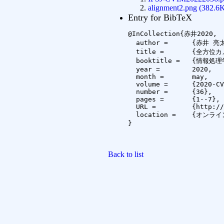
alignment2.png (382.6
Entry for BibTeX
@InCollection{赤井2020,

  author =	{赤井 亮太 and 内海 ゆづ子 and 三輪 由佳 and 岩村 雅一 and 黄瀬 浩一},

  title =	{全方位カメラ画像における歪みを考慮したブドウの房数推定},

  booktitle =	{情報処理学会研究報告コンピュータビジョンとイメージメディア（CVIM）},

  year =	2020,

  month =	may,

  volume =	{2020-CVIM-222},

  number =	{36},

  pages =	{1--7},

  URL =		{http://id.nii.ac.jp/1001/00204373/},

  location =	{オンライン開催}

}

Back to list