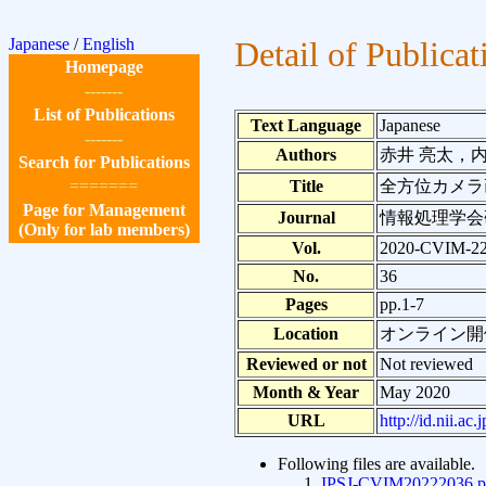
Japanese
/
English
Detail of Publicat
Homepage
-------
List of Publications
Text Language
Japanese
-------
Authors
赤井 亮太，内
Search for Publications
=======
Title
全方位カメラ
Page for Management
Journal
情報処理学会
(Only for lab members)
Vol.
2020-CVIM-2
No.
36
Pages
pp.1-7
Location
オンライン開
Reviewed or not
Not reviewed
Month & Year
May 2020
URL
http://id.nii.a
Following files are available.
IPSJ-CVIM20222036.p