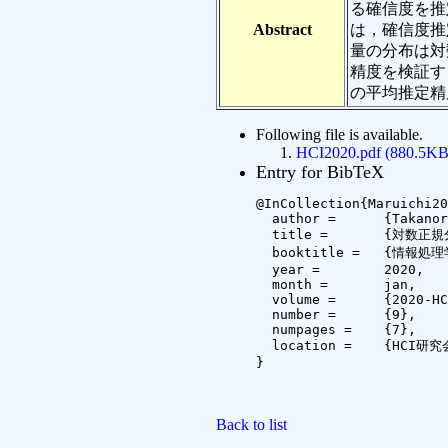
る確信度を推
Abstract
は，確信度推
量の分布は対
精度を検証す
の平均推定精
Following file is available.
HCI2020.pdf (880.5KB
Entry for BibTeX
@InCollection{Maruichi20
  author =	{Takanori Maruichi and Koichi Kise},

  title =	{対数正規分布を用いた英単語筆記時の確信度推定手法の提案},

  booktitle =	{情報処理学会研究報告ヒューマンコンピュータインタラクション (HCI)},

  year =	2020,

  month =	jan,

  volume =	{2020-HCI-186},

  number =	{9},

  numpages =	{7},

  location =	{HCI研究会@石垣島 大濱信泉記念館}

}

Back to list