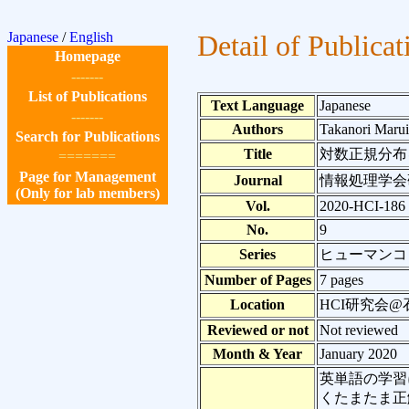
Japanese
/
English
Detail of Publicat
Homepage
-------
List of Publications
Text Language
Japanese
-------
Authors
Takanori Marui
Search for Publications
Title
対数正規分布
=======
Page for Management
Journal
情報処理学会
(Only for lab members)
Vol.
2020-HCI-186
No.
9
Series
ヒューマンコ
Number of Pages
7 pages
Location
HCI研究会
Reviewed or not
Not reviewed
Month & Year
January 2020
英単語の学習
くたまたま正