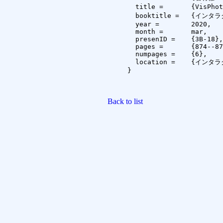
  title =	{VisPhoto: 全方位カメラを用いた視覚障碍者のための写真撮影支援システム},

  booktitle =	{インタラクション2020論文集},

  year =	2020,

  month =	mar,

  presenID =	{3B-18},

  pages =	{874--879},

  numpages =	{6},

  location =	{インタラクション2020}

}

Back to list