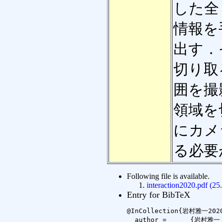
した全
情報を
出す．
切り取
囲を撮
領域を
にカメ
る必要
Following file is available.
interaction2020.pdf (2
Entry for BibTeX
@InCollection{岩村雅一2020
  author =	{岩村雅一 and 平林直樹 and 程征 and 南谷和範 and 黄瀬浩一},
