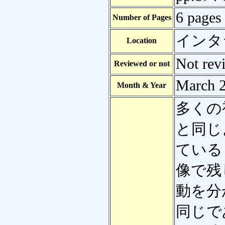
6 pages
Number of Pages
インタ
Location
Not rev
Reviewed or not
March 
Month & Year
多くの
と同じ
ている
像で残
動を分
同じで