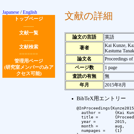
Japanese
/
English
文献の詳細
トップページ
-------
文献一覧
論文の言語
英語
-------
Kai Kunze, Kaz
文献検索
著者
Kastuma Tanaka
=======
論文名
Proceedings 
管理用ページ
(研究室メンバーのみア
ページ数
1 page
クセス可能)
査読の有無
無
年月
2015年8月
BibTeX用エントリー
@InProceedings{Kunze2015
  author =	{Kai Kunze and Kazutaka Inoue and Katsutoshi Masai and Yuji Uema and Sean Shao-An Tsai and Shoya Ishimaru and Kastuma Tanaka and Koichi Kise and Masahiko Inami},

  title =	{Proceedings of ACM SIGGRAPH 2015 Emerging Technologies},

  year =	2015,

  month =	aug,

  numpages =	{1}
