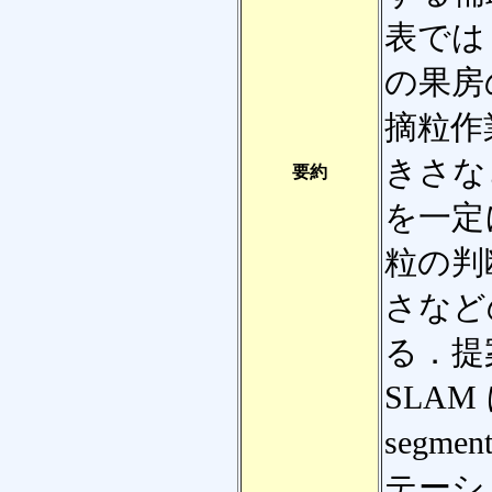
表では
の果房
摘粒作
きさな
要約
を一定
粒の判
さなど
る．提
SLAM
segm
テーシ