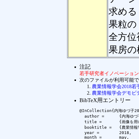
求める
果粒の
全方位
果房の
注記
若手研究者イノベーション
次のファイルが利用可能で
農業情報学会2018若手ポス
農業情報学会デモビデオ.m
BibTeX用エントリー
@InCollection{内海ゆづ子201
  author =	{内海ゆづ子 and 三木啓輔 and 尾形亮輔 and 大林拓実 and 三輪由佳 and 岩村雅一 and 黄瀬浩一},

  title =	{画像を用いた果房の３次元構造推定に基づくブドウの摘粒支援},

  booktitle =	{農業情報学会2018年度年次大会},

  year =	2018,

  month =	may,
