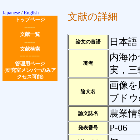
Japanese
/
English
文献の詳細
トップページ
-------
文献一覧
日本語
-------
論文の言語
文献検索
内海ゆ
=======
著者
管理用ページ
実，三
(研究室メンバーのみア
クセス可能)
画像を
論文名
ブドウ
農業情
論文誌名
P-06
発表番号