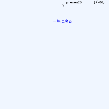
  presenID =	{P-06}

}

一覧に戻る