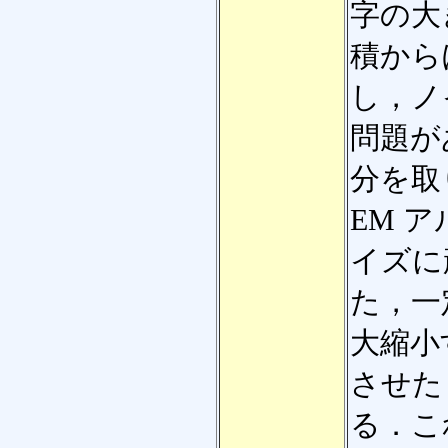
字の大
積から
し，ノ
問題が
分を取
EM 
イズに
た，一
大縮小
させた
る．こ