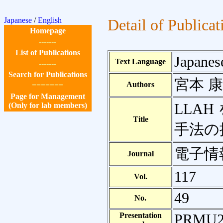
Japanese
/
English
Detail of Publicat
Homepage
-------
List of Publications
Japanes
Text Language
-------
Search for Publications
宮本 康
Authors
=======
Page for Management
LLA
(Only for lab members)
Title
手法の
電子情
Journal
117
Vol.
49
No.
Presentation
PRMU2