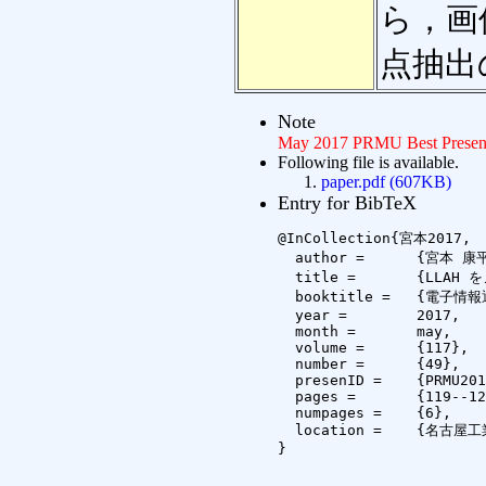
ら，画
点抽出
Note
May 2017 PRMU Best Present
Following file is available.
paper.pdf (607KB)
Entry for BibTeX
@InCollection{宮本2017,

  author =	{宮本 康平 and 岩村 雅一 and 黄瀬 浩一},

  title =	{LLAH をノイズおよび距離変化に頑健にする手法の提案},

  booktitle =	{電子情報通信学会技術研究報告},

  year =	2017,

  month =	may,

  volume =	{117},

  number =	{49},

  presenID =	{PRMU2017-23},

  pages =	{119--124},

  numpages =	{6},

  location =	{名古屋工業大学}

}
