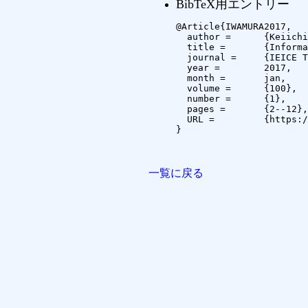
BibTeX用エントリー
@Article{IWAMURA2017,

  author =	{Keiichi IWAMURA and Masaki KAWAMURA and Minoru KURIBAYASHI and Motoi IWATA and Hyunho KANG and Seiichi GOHSHI and Akira NISHIMURA},

  title =	{Information Hiding and Its Criteria for Evaluation},

  journal =	{IEICE TRANS. INF. \& SYST.},

  year =	2017,

  month =	jan,

  volume =	{100},

  number =	{1},

  pages =	{2--12},

  URL =		{https://search.ieice.org/bin/summary.php?id=e100-d_1_2&category=-&lang=E&year=2017&abst=}

}

一覧に戻る