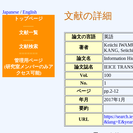
Japanese
/
English
文献の詳細
トップページ
-------
文献一覧
論文の言語
英語
-------
Keiichi IWA
文献検索
著者
KANG, Seiich
=======
論文名
Information Hid
管理用ページ
(研究室メンバーのみア
論文誌名
IEICE TRANS.
クセス可能)
Vol.
100
No.
1
ページ
pp.2-12
年月
2017年1月
要約
https://search
URL
&lang=E&year