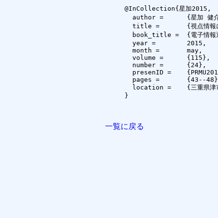
@InCollection{星加2015,

  author =	{星加 健介 and 藤好 宏樹 and Olivier Augereau and 黄瀬浩一},

  title =	{視点情報に基づくリーディングライフログの取得とその視覚化},

  book_title =	{電子情報通信学会技術研究報告, PRMU2015-9},

  year =	2015,

  month =	may,

  volume =	{115},

  number =	{24},

  presenID =	{PRMU2015-9},

  pages =	{43--48},

  location =	{三重県津市}

}

一覧に戻る