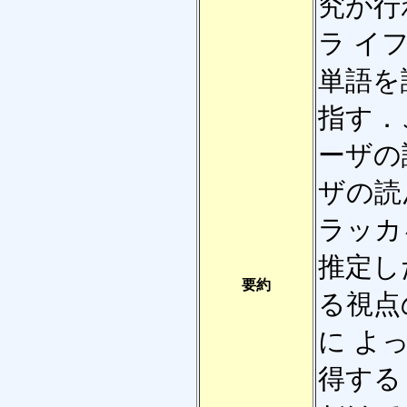
究が行
ラ イ
単語を
指す．
ーザの
ザの読
ラッカ
推定し
要約
る視点
に よ
得する