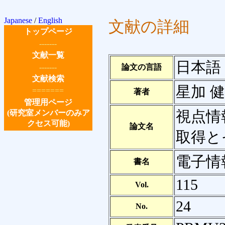
Japanese
/
English
文献の詳細
トップページ
-------
文献一覧
日本語
-------
論文の言語
文献検索
星加 健介
=======
著者
管理用ページ
視点情
(研究室メンバーのみア
クセス可能)
論文名
取得と
電子情
書名
115
Vol.
24
No.