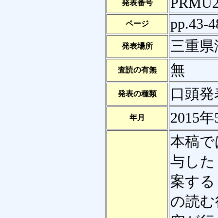
PRMU2
発表番号
pp.43-4
ページ
三重県
発表場所
無
査読の有無
口頭発
発表の種類
2015年
年月
本稿で
与した
案する
の読む