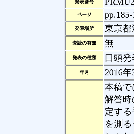
PRMU2
発表番号
pp.185-
ページ
東京都
発表場所
無
査読の有無
口頭発
発表の種類
2016年
年月
本稿で
解答時
定する
を測る