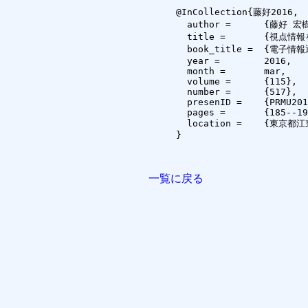
@InCollection{藤好2016,

  author =	{藤好 宏樹 and 石丸 翔也 and Olivier Augereau and 黄瀬 浩一},

  title =	{視点情報を用いた英語習熟度推定法の実験的検討},

  book_title =	{電子情報通信学会技術研究報告, PRMU2015-195},

  year =	2016,

  month =	mar,

  volume =	{115},

  number =	{517},

  presenID =	{PRMU2015-195},

  pages =	{185--190},

  location =	{東京都江東区}

}

一覧に戻る