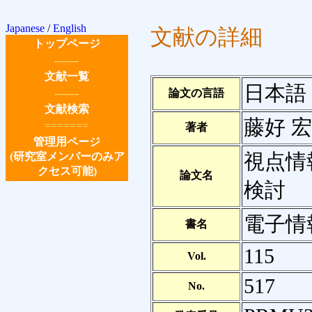
Japanese
/
English
文献の詳細
トップページ
-------
文献一覧
日本語
-------
論文の言語
文献検索
藤好 宏樹
=======
著者
管理用ページ
視点情
(研究室メンバーのみア
クセス可能)
論文名
検討
電子情
書名
115
Vol.
517
No.