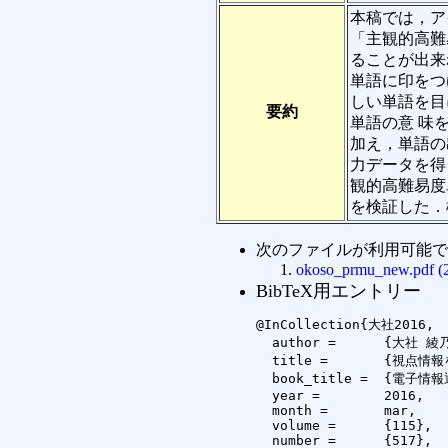
本稿では，アイ
「主観的高難
ることが出来
単語に印をつ
しい単語を目
要約
単語の意 味
加え，単語の
力データを得
観的高難易度
を検証した．検
次のファイルが利用可能で
okoso_prmu_new.pdf (
BibTeX用エントリー
@InCollection{大社2016,

  author =	{大社 綾乃 and 石丸 翔也 and Olivier Augereau and 黄瀬 浩一},

  title =	{視点情報を用いた主観的高難易度単語の推定},

  book_title =	{電子情報通信学会技術研究報告, PRMU2015-189},

  year =	2016,

  month =	mar,

  volume =	{115},

  number =	{517},
