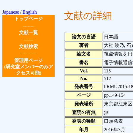
Japanese
/
English
文献の詳細
トップページ
-------
文献一覧
論文の言語
日本語
-------
著者
大社 綾乃, 石丸 
文献検索
=======
論文名
視点情報を用
管理用ページ
書名
電子情報通信
(研究室メンバーのみア
Vol.
115
クセス可能)
No.
517
発表番号
PRMU2015-1
ページ
pp.149-154
発表場所
東京都江東区
査読の有無
無
発表の種類
口頭発表
年月
2016年3月