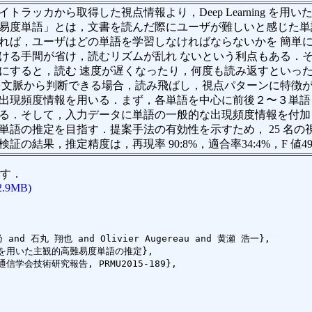
トラッカから取得した視点情報より，Deep Learning を
易度単語」とは，文書を読んだ際にユーザが難しいと感じた単
れば，ユーザはどの単語を学習しなければならないかを 簡単
ける手間が省け，読むリズムが乱れ ないという利点もある．
にすると，読む 速度が遅くなったり，何度も読み返すといっ
を文脈から判断できる場合，読み飛ばし，視点パターンに特徴
出現頻度情報を用いる．まず，各単語を中心に前後２〜３単語
る．そして，入力データに単語の一般的な出現頻度情報を付加し，De
単語の推定を目指す．提案手法の有効性を示すため， 25 名
証の結果，推定精度は，再現率 90:8%，適合率34:4%，F 値49
す．
2.9MB)