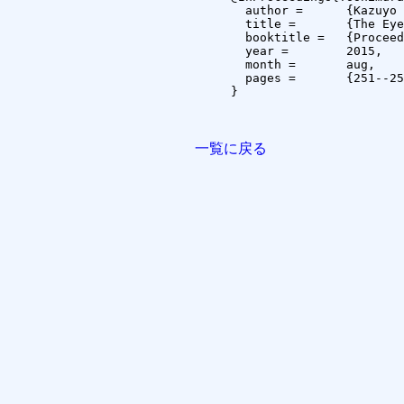
  author =	{Kazuyo Yoshimura and Kai Kunze and Koichi Kise},

  title =	{The Eye as the Window of the Language Ability: Estimation of English Skills by Analyzing Eye Movement While Reading Documents},

  booktitle =	{Proceedings of the 13th International Conference on Document Analysis and Recognition (ICDAR2015)},

  year =	2015,

  month =	aug,

  pages =	{251--255}

}

一覧に戻る