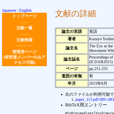
Japanese
/
English
文献の詳細
トップページ
-------
文献一覧
論文の言語
英語
-------
著者
Kazuyo Yoshim
文献検索
=======
The Eye as the
論文名
Movement Whi
管理用ページ
(研究室メンバーのみア
Proceedings of
論文誌名
(ICDAR2015)
クセス可能)
ページ
pp.251-255
査読の有無
有
年月
2015年8月
次のファイルが利用可能で
paper_113.pdf (891.6K
BibTeX用エントリー
@InProceedings{Yoshimura