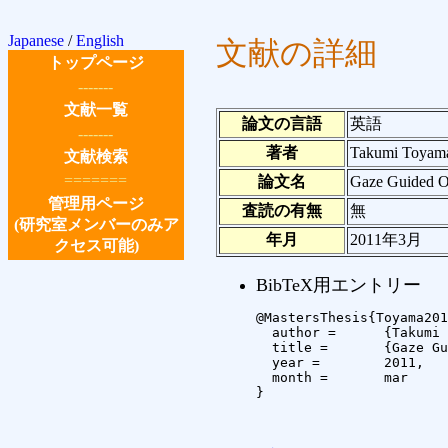
Japanese
/
English
文献の詳細
トップページ
-------
文献一覧
論文の言語
英語
-------
著者
Takumi Toyam
文献検索
=======
論文名
Gaze Guided O
管理用ページ
査読の有無
無
(研究室メンバーのみア
年月
2011年3月
クセス可能)
BibTeX用エントリー
@MastersThesis{Toyama201
  author =	{Takumi Toyama},

  title =	{Gaze Guided Object Recognition Using a Head-Mounted Eye Tracker},

  year =	2011,

  month =	mar

}
