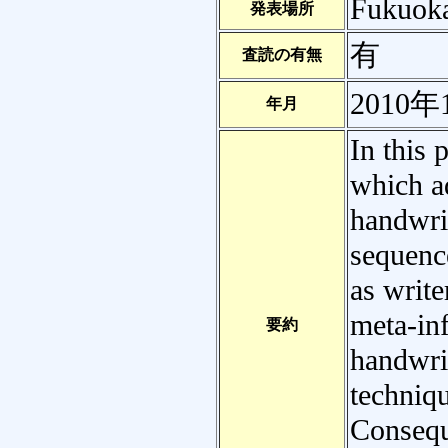
Fukuoka
発表場所
有
査読の有無
2010年
年月
In this
which a
handwrit
sequenc
as writ
meta-in
要約
handwri
techniqu
Consequ