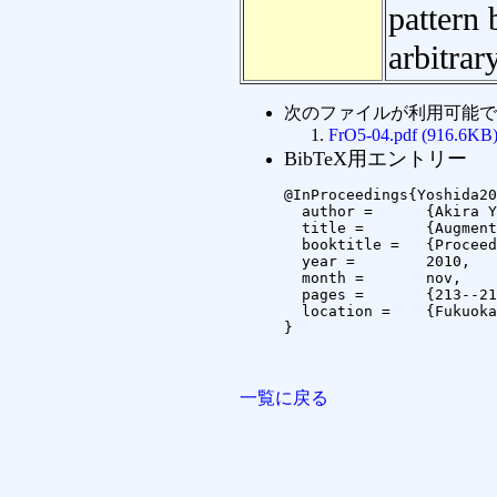
pattern 
arbitrar
次のファイルが利用可能で
FrO5-04.pdf (916.6KB
BibTeX用エントリー
@InProceedings{Yoshida20
  author =	{Akira Yoshida and Marcus Liwicki and Seiichi Uchida and Masakazu Iwamura and Shinichiro Omachi and Koichi Kise},

  title =	{Augmented Handwritings by Data-Embedding Pen},

  booktitle =	{Proceedings of The 2nd China-Japan-Korea Joint Workshop on Pattern Recognition (CJKPR2010)},

  year =	2010,

  month =	nov,

  pages =	{213--215},

  location =	{Fukuoka, Japan}

}

一覧に戻る