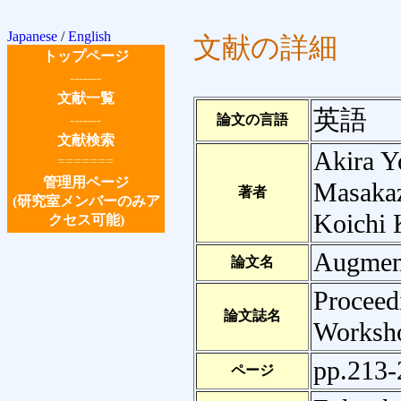
Japanese
/
English
文献の詳細
トップページ
-------
文献一覧
英語
-------
論文の言語
文献検索
Akira Y
=======
管理用ページ
Masakaz
著者
(研究室メンバーのみア
Koichi 
クセス可能)
Augment
論文名
Proceed
論文誌名
Worksho
pp.213-
ページ